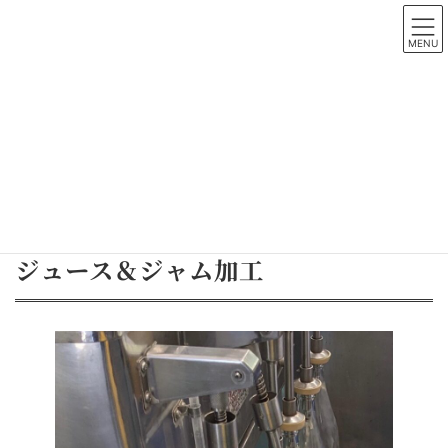
コ
ナ
ン
ビ
MENU
テ
ゲ
ン
ー
ツ
シ
へ
ョ
事業内容
ス
ン
キ
に
ッ
移
プ
動
HOME
事業内容
ジュース＆ジャム加工